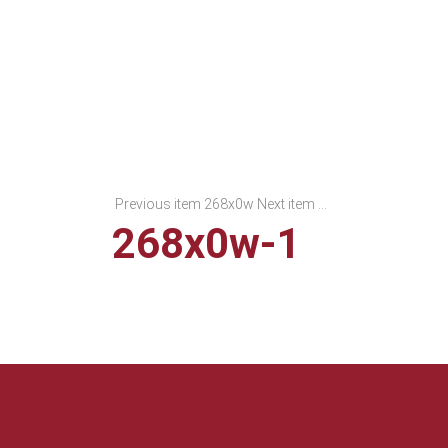
Previous item
268x0w
Next item
...
268x0w-1